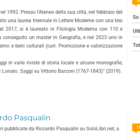
G
el 1992. Presso l’Ateneo della sua città, nel febbraio del
Su 
to una laurea triennale in Lettere Moderne con una tesi
nel 2017, si è laureato in Filologia Moderna con 110 e
Ult
a conseguito un master in Geografia, e nel 2023 uno in
Tot
mo e beni culturali (curr. Promozione e valorizzazione
gi in varie riviste di storia locale e alcune monografie,
 di Lonato. Saggi su Vittorio Barzoni (1767-1843)" (2019).
cardo Pasqualin
I
bri pubblicate da Riccardo Pasqualin su SoloLibri.net, a