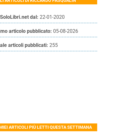
LI ARTICOLI DI RICCARDO PASQUALIN
SoloLibri.net dal:
22-01-2020
imo articolo pubblicato:
05-08-2026
ale articoli pubblicati:
255
 MIEI ARTICOLI PIÙ LETTI QUESTA SETTIMANA