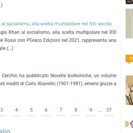
…)
l socialismo, alla scelta multipolare nel XXI secolo
gis Khan al socialismo, alla scelta multipolare nel XXI
de Rossi con PGreco Edizioni nel 2021, rappresenta una
ile (…)
I
il Cerchio ha pubblicato Novelle borboniche, un volume
sti inediti di Carlo Alianello (1901-1981), emersi grazie a
3
4
5
6
7
8
9
...
37
alin