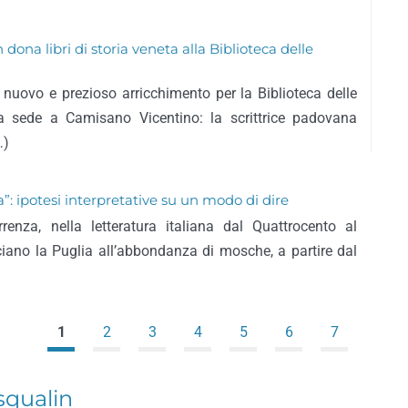
 dona libri di storia veneta alla Biblioteca delle
 nuovo e prezioso arricchimento per la Biblioteca delle
a sede a Camisano Vicentino: la scrittrice padovana
…)
: ipotesi interpretative su un modo di dire
orrenza, nella letteratura italiana dal Quattrocento al
ciano la Puglia all’abbondanza di mosche, a partire dal
1
2
3
4
5
6
7
squalin