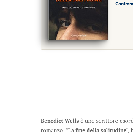
Confront
Benedict Wells
è uno scrittore esord
romanzo, “
La fine della solitudine
”,