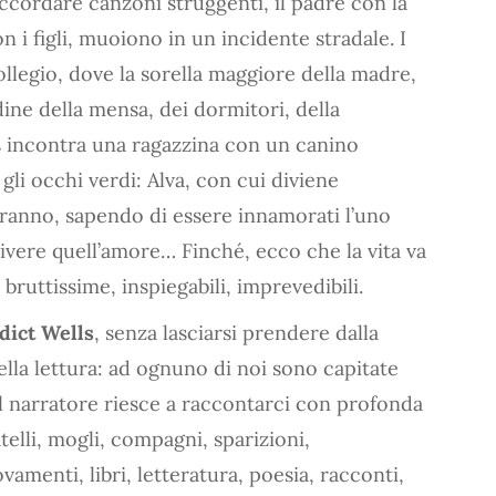
ccordare canzoni struggenti, il padre con la
n i figli, muoiono in un incidente stradale. I
ollegio, dove la sorella maggiore della madre,
udine della mensa, dei dormitori, della
les incontra una ragazzina con un canino
, gli occhi verdi: Alva, con cui diviene
uiranno, sapendo di essere innamorati l’uno
 vivere quell’amore… Finché, ecco che la vita va
bruttissime, inspiegabili, imprevedibili.
dict Wells
, senza lasciarsi prendere dalla
lla lettura: ad ognuno di noi sono capitate
l narratore riesce a raccontarci con profonda
atelli, mogli, compagni, sparizioni,
vamenti, libri, letteratura, poesia, racconti,