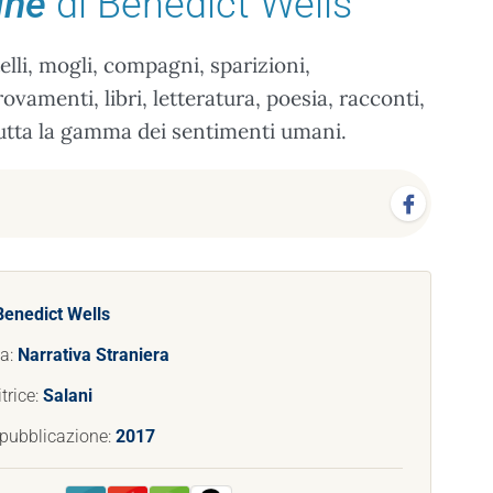
ine
di Benedict Wells
atelli, mogli, compagni, sparizioni,
rovamenti, libri, letteratura, poesia, racconti,
tutta la gamma dei sentimenti umani.
Benedict Wells
ia:
Narrativa Straniera
trice:
Salani
 pubblicazione:
2017