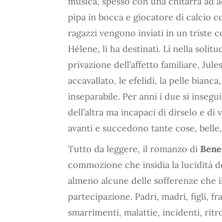
musica, spesso con una chitarra ad a
pipa in bocca e giocatore di calcio co
ragazzi vengono inviati in un triste c
Hélene, li ha destinati. Lì nella solit
privazione dell’affetto familiare, Ju
accavallato, le efelidi, la pelle bianca
inseparabile. Per anni i due si inseg
dell’altra ma incapaci di dirselo e di
avanti e succedono tante cose, belle, 
Tutto da leggere, il romanzo di
Bene
commozione che insidia la lucidità de
almeno alcune delle sofferenze che i
partecipazione. Padri, madri, figli, fr
smarrimenti, malattie, incidenti, ritro