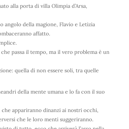
to alla porta di villa Olimpia d’Arsa,
 angolo della magione, Flavio e Letizia
combaceranno affatto.
mplice.
he passa il tempo, ma il vero problema è un
one: quella di non essere soli, tra quelle
meandri della mente umana e lo fa con il suo
che appariranno dinanzi ai nostri occhi,
erversi che le loro menti suggeriranno.
sto di tutto, ecco che arriverà l’asso nella