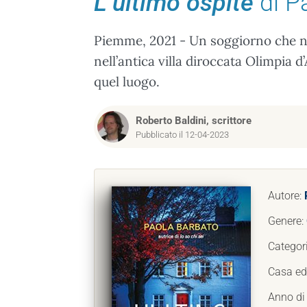
L’ultimo ospite
di P
Piemme, 2021 - Un soggiorno che no
nell’antica villa diroccata Olimpia d
quel luogo.
Roberto Baldini, scrittore
Pubblicato il 12-04-2023
Autore:
Genere:
Categor
Casa edi
Anno di