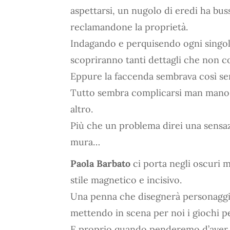
aspettarsi, un nugolo di eredi ha bussa
reclamandone la proprietà.
Indagando e perquisendo ogni singolo
scopriranno tanti dettagli che non 
Eppure la faccenda sembrava così se
Tutto sembra complicarsi man mano c
altro.
Più che un problema direi una sensazi
mura…
Paola Barbato
ci porta negli oscuri 
stile magnetico e incisivo.
Una penna che disegnerà personaggi 
mettendo in scena per noi i giochi p
E proprio quando penderemo d’aver vi