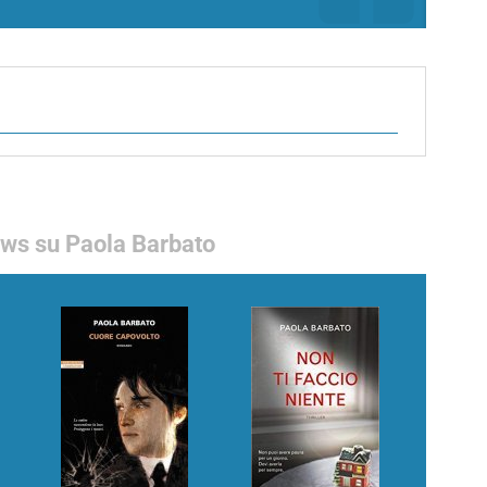
ws su Paola Barbato