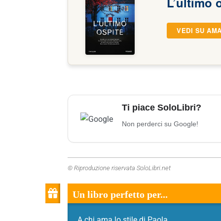
L’ultimo 
VEDI SU AM
Ti piace SoloLibri?
Non perderci su Google!
© Riproduzione riservata SoloLibri.net
Un libro perfetto per...
A chi ama lo stile di Paola.