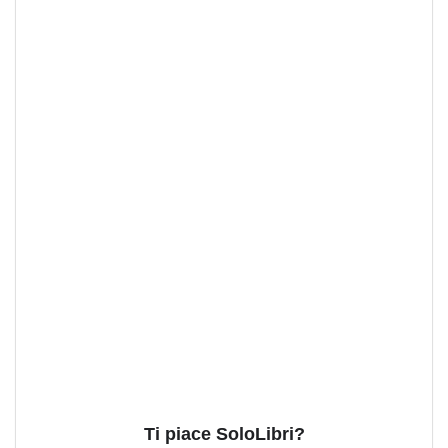
Ti piace SoloLibri?