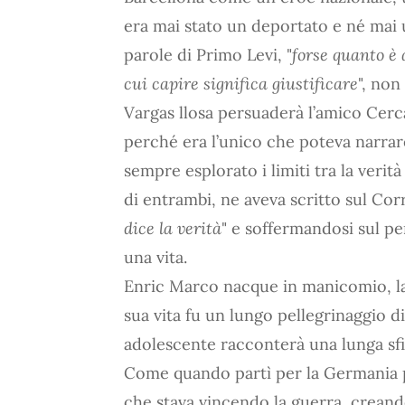
era mai stato un deportato e né mai 
parole di Primo Levi, "
forse quanto è
cui capire significa giustificare
", non
Vargas llosa persuaderà l’amico Cerc
perché era l’unico che poteva narrare 
sempre esplorato i limiti tra la veri
di entrambi, ne aveva scritto sul Cor
dice la verità
" e soffermandosi sul pe
una vita.
Enric Marco nacque in manicomio, la 
sua vita fu un lungo pellegrinaggio di 
adolescente racconterà una lunga sfil
Come quando partì per la Germania p
che stava vincendo la guerra, creand