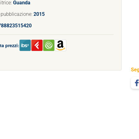
trice:
Guanda
 pubblicazione:
2015
788823515420
a prezzi:
Seg