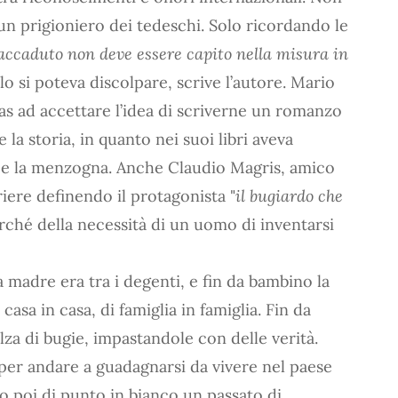
un prigioniero dei tedeschi. Solo ricordando le
 accaduto non deve essere capito nella misura in
 lo si poteva discolpare, scrive l’autore. Mario
as ad accettare l’idea di scriverne un romanzo
la storia, in quanto nei suoi libri aveva
tà e la menzogna. Anche Claudio Magris, amico
riere definendo il protagonista "
il bugiardo che
rché della necessità di un uomo di inventarsi
madre era tra i degenti, e fin da bambino la
casa in casa, di famiglia in famiglia. Fin da
za di bugie, impastandole con delle verità.
er andare a guadagnarsi da vivere nel paese
o poi di punto in bianco un passato di