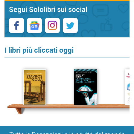
Segui Sololibri sui social
I libri più cliccati oggi