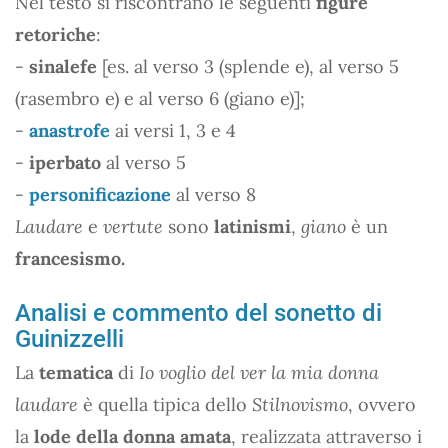
Nel testo si riscontrano le seguenti
figure
retoriche
:
-
sinalefe
[es. al verso 3 (splende e), al verso 5
(rasembro e) e al verso 6 (giano e)];
-
anastrofe
ai versi 1, 3 e 4
-
iperbato
al verso 5
-
personificazione
al verso 8
Laudare
e
vertute
sono
latinismi
,
giano
è un
francesismo.
Analisi e commento del sonetto di
Guinizzelli
La
tematica
di
Io voglio del ver la mia donna
laudare
è quella tipica dello
Stilnovismo
, ovvero
la
lode della donna amata
, realizzata attraverso i