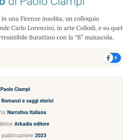
io
di Paolo Ciampi
in una Firenze insolita, un colloquio
nde Carlo Lorenzini, in arte Collodi, e su quel
irresistibile Burattino con la “B” maiuscola.
9
:
Paolo Ciampi
:
Romanzi e saggi storici
ria:
Narrativa Italiana
itrice:
Arkadia editore
i pubblicazione:
2023