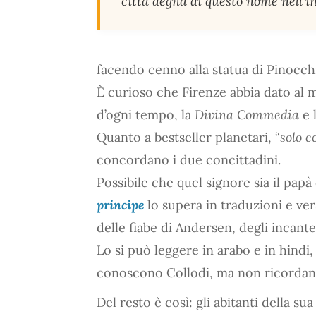
città degna di questo nome nell’in
facendo cenno alla statua di Pinocchi
È curioso che Firenze abbia dato al 
d’ogni tempo, la
Divina Commedia
e 
Quanto a bestseller planetari, “
solo c
concordano i due concittadini.
Possibile che quel signore sia il pap
principe
lo supera in traduzioni e vers
delle fiabe di Andersen, degli incante
Lo si può leggere in arabo e in hindi,
conoscono Collodi, ma non ricordano
Del resto è così: gli abitanti della su