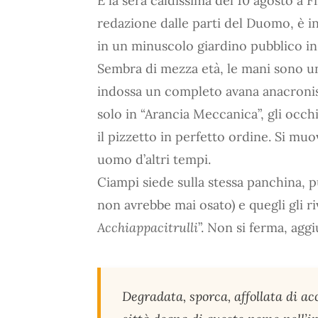
È la sera caldissima del 10 agosto a F
redazione dalle parti del Duomo, è 
in un minuscolo giardino pubblico in
Sembra di mezza età, le mani sono un
indossa un completo avana anacronist
solo in “Arancia Meccanica”, gli occhi
il pizzetto in perfetto ordine. Si muo
uomo d’altri tempi.
Ciampi siede sulla stessa panchina, pu
non avrebbe mai osato) e quegli gli ri
Acchiappacitrulli
”. Non si ferma, agg
Degradata, sporca, affollata di ac