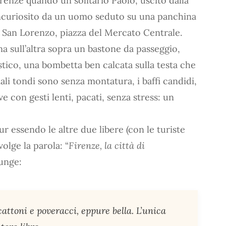
irenze quando un solitario Paolo, uscito dalla
incuriosito da un uomo seduto su una panchina
 San Lorenzo, piazza del Mercato Centrale.
a sull’altra sopra un bastone da passeggio,
ico, una bombetta ben calcata sulla testa che
ali tondi sono senza montatura, i baffi candidi,
ve con gesti lenti, pacati, senza stress: un
r essendo le altre due libere (con le turiste
volge la parola: “
Firenze, la città di
iunge:
cattoni e poveracci, eppure bella. L’unica