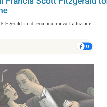
i Francis Scott Fitzgerald to
ne
 Fitzgerald: in libreria una nuova traduzione
12