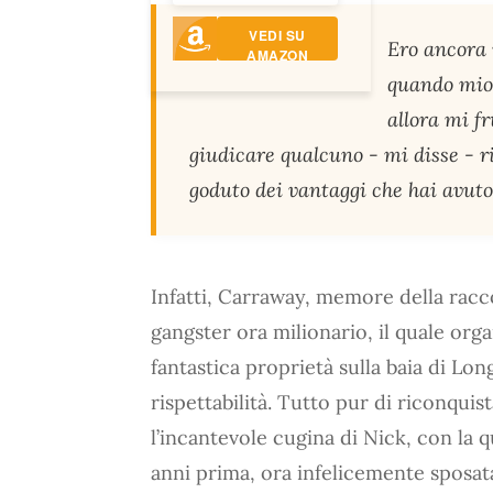
VEDI SU
Ero ancora 
AMAZON
quando mio
allora mi f
giudicare qualcuno - mi disse - 
go­duto dei vantaggi che hai avuto
Infatti, Carraway, memore della rac
gangster ora milionario, il quale orga
fantastica proprietà sulla baia di Lon
rispettabilità. Tutto pur di riconquist
l’incantevole cugina di Nick, con la 
anni prima, ora infelicemente sposat