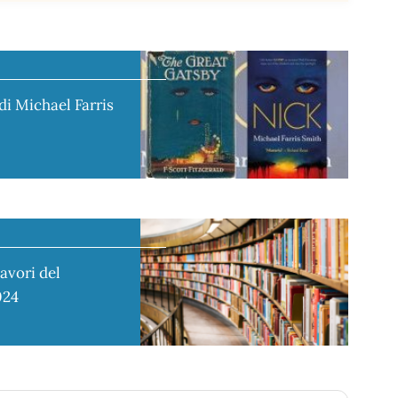
di Michael Farris
avori del
024