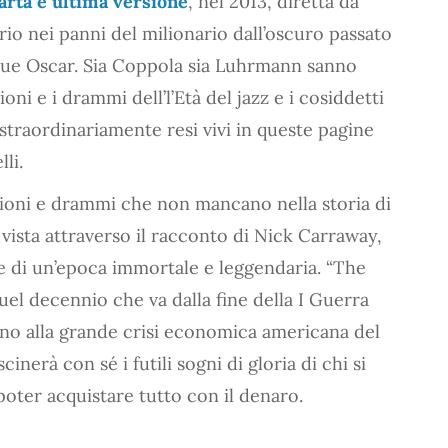
arta e ultima versione
, nel 2013, diretta da
o nei panni del milionario dall’oscuro passato
 due Oscar. Sia Coppola sia Luhrmann sanno
i e i drammi dell’l’Età del jazz e i cosiddetti
straordinariamente resi vivi in queste pagine
li.
ioni e drammi che non mancano nella storia di
 vista attraverso il racconto di Nick Carraway,
te di un’epoca immortale e leggendaria. “The
quel decennio che va dalla fine della I Guerra
no alla grande crisi economica americana del
scinerà con sé i futili sogni di gloria di chi si
 poter acquistare tutto con il denaro.