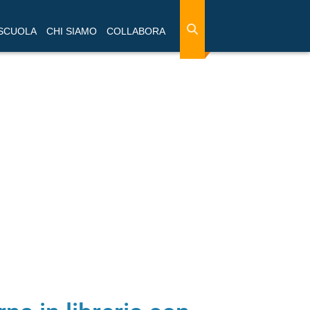
 SCUOLA
CHI SIAMO
COLLABORA