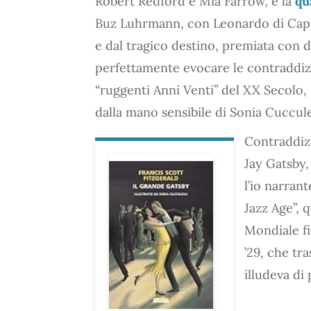
Robert Redford e Mia Farrow, e la
qu
Buz Luhrmann, con Leonardo di Capri
e dal tragico destino, premiata con
perfettamente evocare le contraddizion
“ruggenti Anni Venti” del XX Secolo, 
dalla mano sensibile di Sonia Cucculel
Contraddiz
Jay Gatsby,
l’io narran
Jazz Age”, 
Mondiale fi
’29, che tra
illudeva di