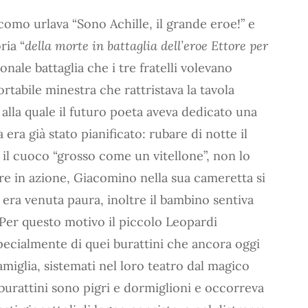
como urlava “Sono Achille, il grande eroe!” e
ria “
della morte in battaglia dell’eroe Ettore per
sonale battaglia che i tre fratelli volevano
rtabile minestra che rattristava la tavola
, alla quale il futuro poeta aveva dedicato una
a era già stato pianificato: rubare di notte il
il cuoco “grosso come un vitellone”, non lo
are in azione, Giacomino nella sua cameretta si
i era venuta paura, inoltre il bambino sentiva
. Per questo motivo il piccolo Leopardi
 specialmente di quei burattini che ancora oggi
miglia, sistemati nel loro teatro dal magico
urattini sono pigri e dormiglioni e occorreva