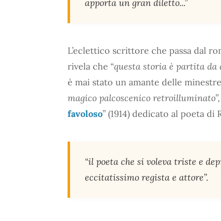
apporta un gran diletto...”
L’eclettico scrittore che passa dal ro
rivela che “
questa storia è partita da 
è mai stato un amante delle minestre.
magico palcoscenico retroilluminato
”
favoloso
” (1914) dedicato al poeta di 
“il poeta che si voleva triste e d
eccitatissimo regista e attore”.