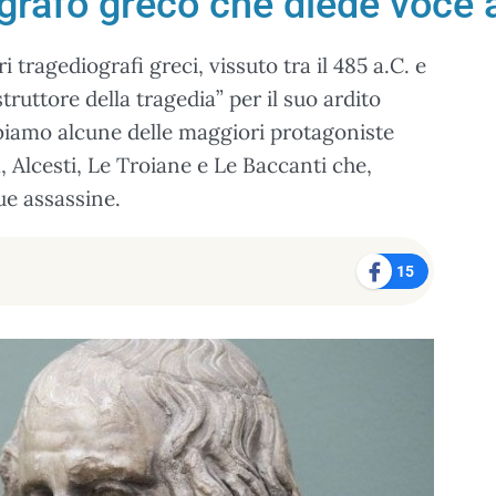
iografo greco che diede voce 
i tragediografi greci, vissuto tra il 485 a.C. e
struttore della tragedia” per il suo ardito
biamo alcune delle maggiori protagoniste
 Alcesti, Le Troiane e Le Baccanti che,
ue assassine.
15