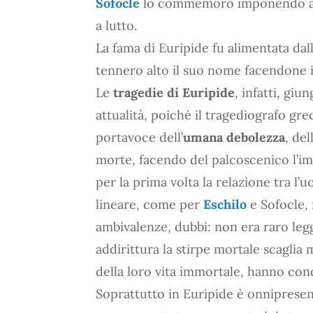
Sofocle
lo commemorò imponendo al co
a lutto.
La fama di Euripide fu alimentata da
tennero alto il suo nome facendone il
Le
tragedie di Euripide
, infatti, gi
attualità, poiché il tragediografo grec
portavoce dell’
umana debolezza
, de
morte, facendo del palcoscenico l’i
per la prima volta la relazione tra l
lineare, come per
Eschilo
e Sofocle, 
ambivalenze, dubbi: non era raro legg
addirittura la stirpe mortale scaglia
della loro vita immortale, hanno cond
Soprattutto in Euripide è onnipresen