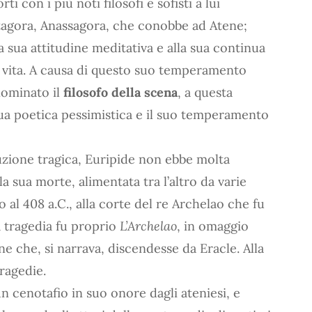
 con i più noti filosofi e sofisti a lui
tagora, Anassagora, che conobbe ad Atene;
a sua attitudine meditativa e alla sua continua
la vita. A causa di questo suo temperamento
nominato il
filosofo della scena
, a questa
ua poetica pessimistica e il suo temperamento
duzione tragica, Euripide non ebbe molta
la sua morte, alimentata tra l’altro da varie
al 408 a.C., alla corte del re Archelao che fu
a tragedia fu proprio
L’Archelao
, in omaggio
 che, si narrava, discendesse da Eracle. Alla
tragedie.
n cenotafio in suo onore dagli ateniesi, e