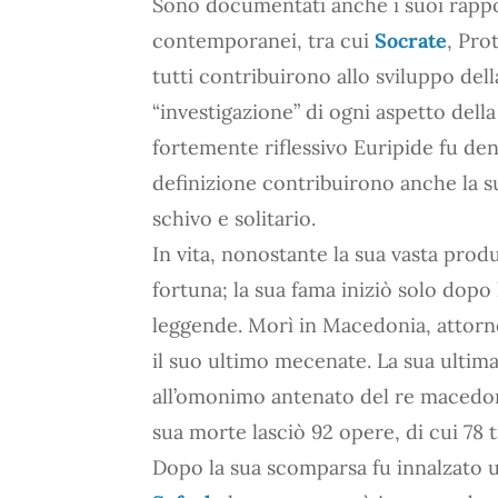
Sono documentati anche i suoi rapporti
contemporanei, tra cui
Socrate
, Pro
tutti contribuirono allo sviluppo dell
“investigazione” di ogni aspetto del
fortemente riflessivo Euripide fu de
definizione contribuirono anche la s
schivo e solitario.
In vita, nonostante la sua vasta pro
fortuna; la sua fama iniziò solo dopo 
leggende. Morì in Macedonia, attorno 
il suo ultimo mecenate. La sua ultim
all’omonimo antenato del re macedone
sua morte lasciò 92 opere, di cui 78 
Dopo la sua scomparsa fu innalzato u