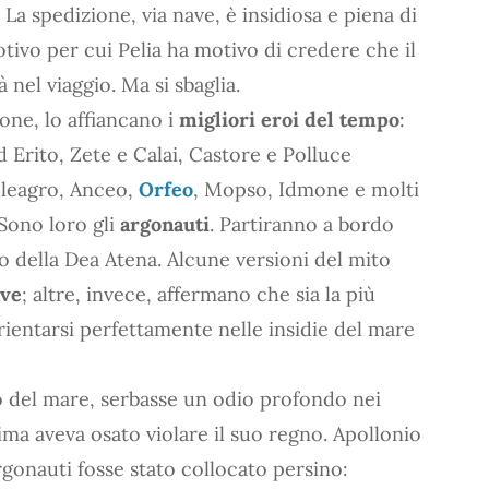
. La spedizione, via nave, è insidiosa e piena di
otivo per cui Pelia ha motivo di credere che il
nel viaggio. Ma si sbaglia.
one, lo affiancano i
migliori eroi del tempo
:
 Erito, Zete e Calai, Castore e Polluce
eleagro, Anceo,
Orfeo
, Mopso, Idmone e molti
 Sono loro gli
argonauti
. Partiranno a bordo
io della Dea Atena. Alcune versioni del mito
ave
; altre, invece, affermano che sia la più
orientarsi perfettamente nelle insidie del mare
o del mare, serbasse un odio profondo nei
ima aveva osato violare il suo regno. Apollonio
gonauti fosse stato collocato persino: