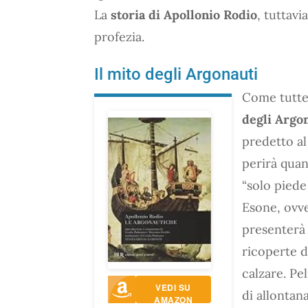
La
storia di Apollonio Rodio
, tuttav
profezia.
Il mito degli Argonauti
Come tutte 
degli Argo
predetto al
perirà quan
“solo piede 
Esone, ovv
presenterà 
ricoperte d
calzare. Pe
VEDI SU
di allontan
AMAZON