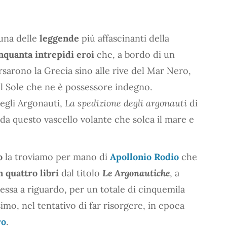
 una delle
leggende
più affascinanti della
nquanta intrepidi eroi
che, a bordo di un
ersarono la Grecia sino alle rive del Mar Nero,
 del Sole che ne è possessore indegno.
degli Argonauti,
La spedizione degli argonauti
di
da questo vascello volante che solca il mare e
o
la troviamo per mano di
Apollonio Rodio
che
 quattro libri
dal titolo
Le Argonautiche
, a
essa a riguardo, per un totale di cinquemila
imo, nel tentativo di far risorgere, in epoca
o
.