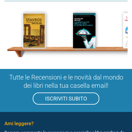
Tutte le Recensioni e le novità dal mondo
dei libri nella tua casella email!
ISCRIVITI SUBITO
Ami leggere?