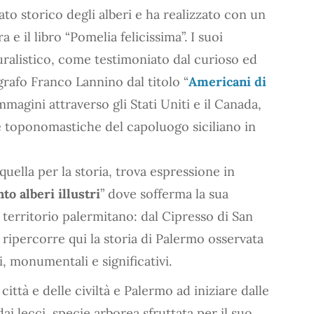
o storico degli alberi e ha realizzato con un
 e il libro “Pomelia felicissima”. I suoi
uralistico, come testimoniato dal curioso ed
ografo Franco Lannino dal titolo “
Americani di
mmagini attraverso gli Stati Uniti e il Canada,
he toponomastiche del capoluogo siciliano in
quella per la storia, trova espressione in
to alberi illustri
” dove sofferma la sua
l territorio palermitano: dal Cipresso di San
 ripercorre qui la storia di Palermo osservata
i, monumentali e significativi.
città e delle civiltà e Palermo ad iniziare dalle
i lecci, specie arborea sfruttata per il suo