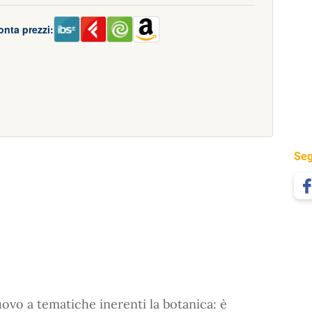
onta prezzi:
Seg
vo a tematiche inerenti la botanica: è