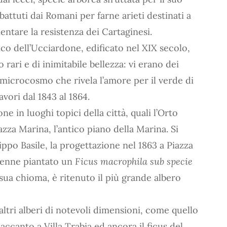
ttuti dai Romani per farne arieti destinati a
entare la resistenza dei Cartaginesi.
ico dell’Ucciardone, edificato nel XIX secolo,
 rari e di inimitabile bellezza: vi erano dei
microcosmo che rivela l’amore per il verde di
vori dal 1843 al 1864.
one in luoghi topici della città, quali l’Orto
azza Marina, l’antico piano della Marina. Si
lippo Basile, la progettazione nel 1863 a Piazza
venne piantato un
Ficus macrophila sub specie
sua chioma, è ritenuto il più grande albero
ltri alberi di notevoli dimensioni, come quello
accanto a Villa Trabia ed ancora il ficus del