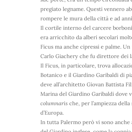
pregiato legname. Questi vennero abba
rompere le mura della città e ad anni
Il cortile interno del carcere borbon
era arricchito da alberi secolari molto
Ficus ma anche cipressi e palme. Un 
Carlo Giachery che fu direttore dei la
Il Ficus, in particolare, trova allocazi
Botanico e il Giardino Garibaldi di pi
deve all’architetto Giovan Battista Fi
Marina del Giardino Garibaldi dove 
columnaris
che, per l’ampiezza della 
d’Europa.
In tutta Palermo però vi sono anche a
del Giardino inglese, come la coppia 