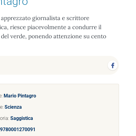
ntagro
 apprezzato giornalista e scrittore
ca, riesce piacevolmente a condurre il
na del verde, ponendo attenzione su cento
e:
Mario Pintagro
e:
Scienza
oria:
Saggistica
9780001270091