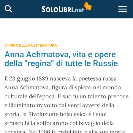
Togg
STORIA DELLA LETTERATURA
Anna Achmatova, vita e opere
della “regina” di tutte le Russie
Il 23 giugno 1889 nasceva la poetessa russa
Anna Achmatova, figura di spicco nel mondo
culturale dell'epoca. Il suo fu un talento precoce
e illuminato travolto dai venti avversi della
storia, la Rivoluzione bolscevica e i suoi
strascichi la soffocarono col bavaglio della
censura. Nel 1966 fu riabilitata e alla sua morte