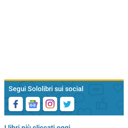
Segui Sololibri sui social
I libri più cliccati oggi