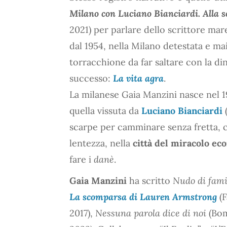
Milano con Luciano Bianciardi. Alla s
2021) per parlare dello scrittore ma
dal 1954, nella Milano detestata e mai
torracchione da far saltare con la di
successo:
La vita agra
.
La milanese Gaia Manzini nasce nel 1
quella vissuta da
Luciano Bianciardi
(
scarpe per camminare senza fretta, co
lentezza, nella
città del miracolo ec
fare i
danè
.
Gaia Manzini
ha scritto
Nudo di fami
La scomparsa di Lauren Armstrong
(F
2017),
Nessuna parola dice di noi
(Bom