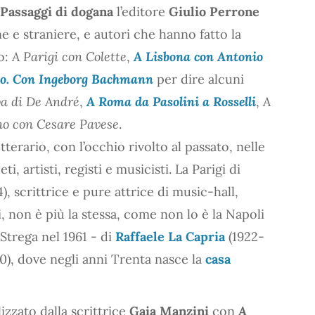
Passaggi di dogana
l’editore
Giulio Perrone
e e straniere, e autori che hanno fatto la
to:
A Parigi con Colette
,
A Lisbona con Antonio
no. Con Ingeborg Bachmann
per dire alcuni
a di De André
,
A Roma da Pasolini a Rosselli
,
A
no con Cesare Pavese
.
etterario, con l’occhio rivolto al passato, nelle
i, artisti, registi e musicisti. La Parigi di
), scrittrice e pure attrice di music-hall,
, non è più la stessa, come non lo è la Napoli
Strega nel 1961 - di
Raffaele La Capria
(1922-
0), dove negli anni Trenta nasce la
casa
lizzato dalla scrittrice
Gaia Manzini
con
A