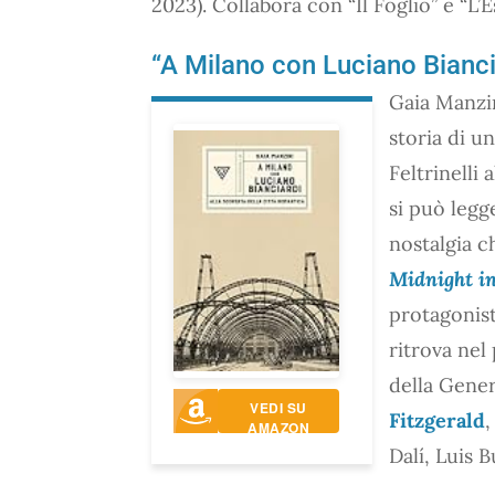
2023). Collabora con “Il Foglio” e “L’E
“A Milano con Luciano Bianciar
Gaia Manzin
storia di u
Feltrinelli 
si può leg
nostalgia c
Midnight in
protagonist
ritrova nel 
della Gene
VEDI SU
Fitzgerald
,
AMAZON
Dalí, Luis B