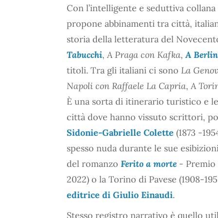
Con l’intelligente e seduttiva collana
propone abbinamenti tra città, italian
storia della letteratura del Novecen
Tabucchi
,
A Praga con Kafka
,
A Berli
titoli. Tra gli italiani ci sono
La Genov
Napoli con Raffaele La Capria
,
A Tori
È una sorta di itinerario turistico e l
città dove hanno vissuto scrittori, poet
Sidonie-Gabrielle Colette
(1873 -1954
spesso nuda durante le sue esibizioni
del romanzo
Ferito a morte
- Premio 
2022) o la Torino di Pavese (1908-195
editrice di Giulio Einaudi
.
Stesso registro narrativo è quello uti