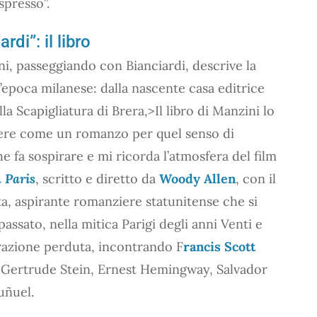
spresso”.
di”: il libro
i, passeggiando con Bianciardi, descrive la
n’epoca milanese: dalla nascente casa editrice
alla Scapigliatura di Brera,>Il libro di Manzini lo
gere come un romanzo per quel senso di
he fa sospirare e mi ricorda l’atmosfera del film
 Paris
, scritto e diretto da
Woody Allen
, con il
a, aspirante romanziere statunitense che si
passato, nella mitica Parigi degli anni Venti e
razione perduta, incontrando F
rancis Scott
 Gertrude Stein, Ernest Hemingway, Salvador
uñuel.