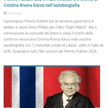
Cristina Rivera Garza nell’autobiografia
Alice Figini
Il prestigioso Premio Pulitzer per la narrativa quest’anno è
andato a Jayne Anne Phillips per il libro “Night Watch”. Ma a
commuovere la comunità dei lettori è stato il trionfo della
scrittrice messicana Cristina Rivera Garza nella sezione
autobiografia con “L’invincibile estate di Liliana”, edito in Italia da
SUR. Scopriamo tutti i libri vincitori del Premio Pulitzer 2024.