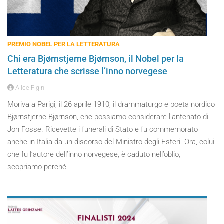
PREMIO NOBEL PER LA LETTERATURA
Chi era Bjørnstjerne Bjørnson, il Nobel per la
Letteratura che scrisse l’inno norvegese
Alice Figini
Moriva a Parigi, il 26 aprile 1910, il drammaturgo e poeta nordico
Bjørnstjerne Bjørnson, che possiamo considerare l’antenato di
Jon Fosse. Ricevette i funerali di Stato e fu commemorato
anche in Italia da un discorso del Ministro degli Esteri. Ora, colui
che fu l’autore dell’inno norvegese, è caduto nell’oblio,
scopriamo perché.