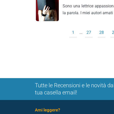
Sono una lettrice appassiona
la parola. I miei autori amat
1
...
27
28
Tutte le Recensioni e le novità da
tua casella email!
Ami leggere?