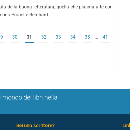
ta della buona letteratura, quella che plasma arte con
i sono Proust e Bernhard.
29
30
31
32
33
34
35
...
41
l mondo dei libri nella
Sei uno scrittore?
Link