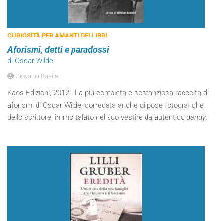
CURIOSITÀ PER AMANTI DEI LIBRI
Aforismi, detti e paradossi
di Oscar Wilde
Giovanni Basile
Kaos Edizioni, 2012 - La più completa e sostanziosa raccolta di
aforismi di Oscar Wilde, corredata anche di pose fotografiche
dello scrittore, immortalato nel suo vestire da autentico
dandy
.