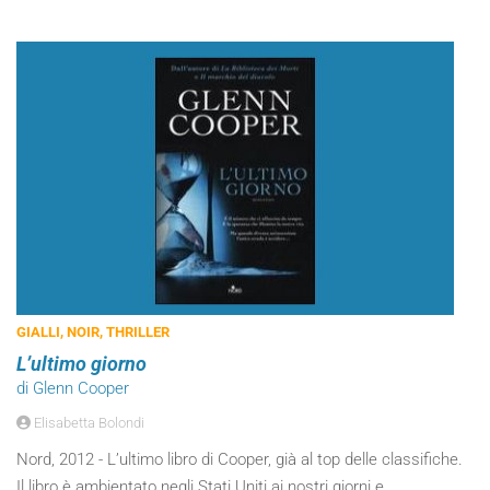
GIALLI, NOIR, THRILLER
L’ultimo giorno
di Glenn Cooper
Elisabetta Bolondi
Nord, 2012 - L’ultimo libro di Cooper, già al top delle classifiche.
Il libro è ambientato negli Stati Uniti ai nostri giorni e,