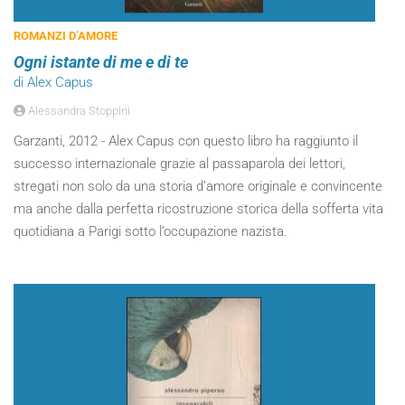
ROMANZI D’AMORE
Ogni istante di me e di te
di Alex Capus
Alessandra Stoppini
Garzanti, 2012 - Alex Capus con questo libro ha raggiunto il
successo internazionale grazie al passaparola dei lettori,
stregati non solo da una storia d’amore originale e convincente
ma anche dalla perfetta ricostruzione storica della sofferta vita
quotidiana a Parigi sotto l’occupazione nazista.