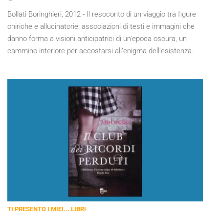
Bollati Boringhieri, 2012 - Il resoconto di un viaggio tra figure
oniriche e allucinatorie: associazioni di testi e immagini che
danno forma a visioni anticipatrici di un’epoca oscura, un
cammino interiore per accostarsi all’enigma dell’esistenza.
TI PRESENTO I MIEI... LIBRI