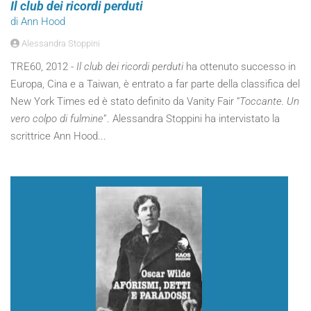
Il club dei ricordi perduti
di Ann Hood
Alessandra Stoppini
TRE60, 2012 -
Il club dei ricordi perduti
ha ottenuto successo in
Europa, Cina e a Taiwan, è entrato a far parte della classifica del
New York Times ed è stato definito da Vanity Fair “
Toccante. Un
vero colpo di fulmine
”. Alessandra Stoppini ha intervistato la
scrittrice Ann Hood...