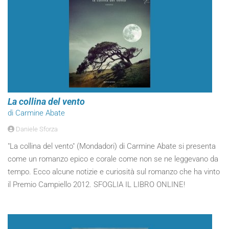
La collina del vento
di Carmine Abate
Daniele Sforza
"La collina del vento" (Mondadori) di Carmine Abate si presenta
come un romanzo epico e corale come non se ne leggevano da
tempo. Ecco alcune notizie e curiosità sul romanzo che ha vinto
il Premio Campiello 2012. SFOGLIA IL LIBRO ONLINE!