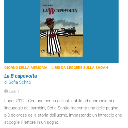
GIORNO DELLA MEMORIA: I LIBRI DA LEGGERE SULLA SHOAH
La B capovolta
di Sofia Schito
Lady T
Lupo, 2012 - Con una penna delicata, abile ad approcciarsi al
linguaggio dei bambini, Sofia Schito racconta una delle pagine
più dolorose della storia dell’uomo, imbastendo un intreccio che
accoglie il lettore in un sogno.