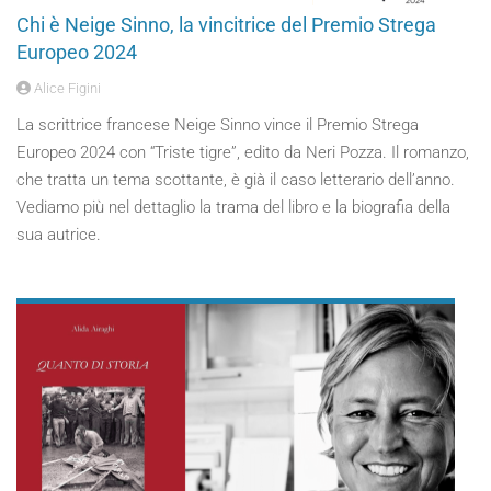
Chi è Neige Sinno, la vincitrice del Premio Strega
Europeo 2024
Alice Figini
La scrittrice francese Neige Sinno vince il Premio Strega
Europeo 2024 con “Triste tigre”, edito da Neri Pozza. Il romanzo,
che tratta un tema scottante, è già il caso letterario dell’anno.
Vediamo più nel dettaglio la trama del libro e la biografia della
sua autrice.