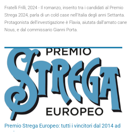
Fratelli Frilli, 2024 - Il romanzo, inserito tra i candidati al Premio
Strega 2024, parla di un cold case nell’Italia degli anni Settanta.
Protagonista dell’investigazione è Flavia, aiutata dall’amato cane
Nous, e dal commissario Gianni Porta.
Premio Strega Europeo: tutti i vincitori dal 2014 ad