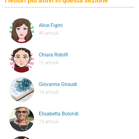
I lettori più attivi in questa sezione
Alice Figini
49 articoli
Chiara Ridolfi
15 articoli
Giovanna Giraudi
14 articoli
Elisabetta Bolondi
13 articoli