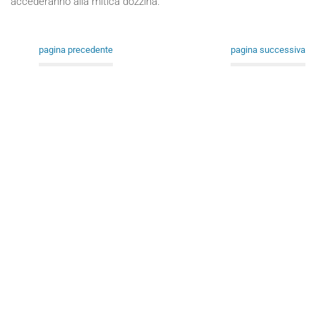
accederanno alla mitica dozzina.
pagina precedente
pagina successiva