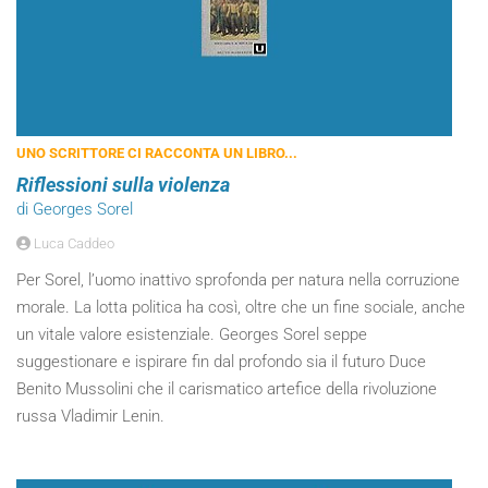
UNO SCRITTORE CI RACCONTA UN LIBRO...
Riflessioni sulla violenza
di Georges Sorel
Luca Caddeo
Per Sorel, l’uomo inattivo sprofonda per natura nella corruzione
morale. La lotta politica ha così, oltre che un fine sociale, anche
un vitale valore esistenziale. Georges Sorel seppe
suggestionare e ispirare fin dal profondo sia il futuro Duce
Benito Mussolini che il carismatico artefice della rivoluzione
russa Vladimir Lenin.