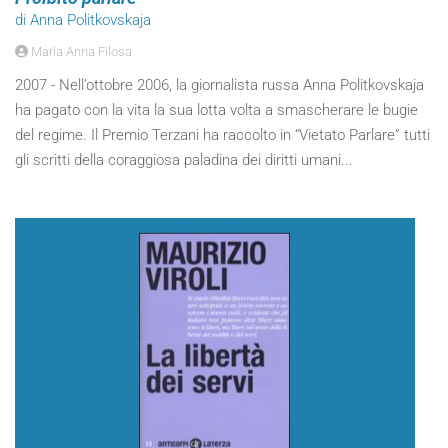
di Anna Politkovskaja
Maria Anna Filosa
2007 - Nell’ottobre 2006, la giornalista russa Anna Politkovskaja
ha pagato con la vita la sua lotta volta a smascherare le bugie
del regime. Il Premio Terzani ha raccolto in “Vietato Parlare” tutti
gli scritti della coraggiosa paladina dei diritti umani...