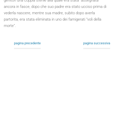
genitori una coppia sterile alla quale era stata “assegnata”
ancora in fasce, dopo che suo padre era stato ucciso prima di
vederla nascere, mentre sua madre, subito dopo averla
partorita, era stata eliminata in uno dei famigerati “voli della
morte”.
pagina precedente
pagina successiva