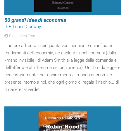
50 grandi idee di economia
di Edmund Conway
Pierandrea Formusa
L’autore affronta in cinquanta voci concise e chiarificatrici i
fondamenti dell’economia, ne esplora i luoghi comuni (dalla
«mano invisibile» di Adam Smith alla legge della domanda e
dell’offerta e al «dilemma del prigioniero»). Un libro da leggere
necessariamente, per capire meglio il mondo economico
presente intorno a noi, che ogni giorno ci regala il rischio... di
rimanere ’al verde’.