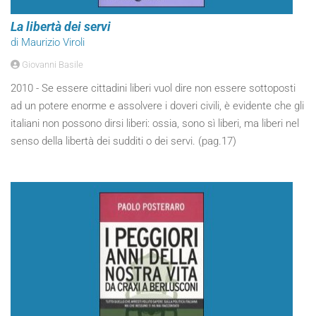
La libertà dei servi
di Maurizio Viroli
Giovanni Basile
2010 - Se essere cittadini liberi vuol dire non essere sottoposti
ad un potere enorme e assolvere i doveri civili, è evidente che gli
italiani non possono dirsi liberi: ossia, sono sì liberi, ma liberi nel
senso della libertà dei sudditi o dei servi. (pag.17)