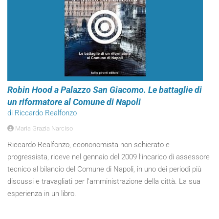
Robin Hood a Palazzo San Giacomo. Le battaglie di
un riformatore al Comune di Napoli
di Riccardo Realfonzo
Maria Grazia Narciso
Riccardo Realfonzo, econonomista non schierato e
progressista, riceve nel gennaio del 2009 l’incarico di assessore
tecnico al bilancio del Comune di Napoli, in uno dei periodi più
discussi e travagliati per l’amministrazione della città. La sua
esperienza in un libro.