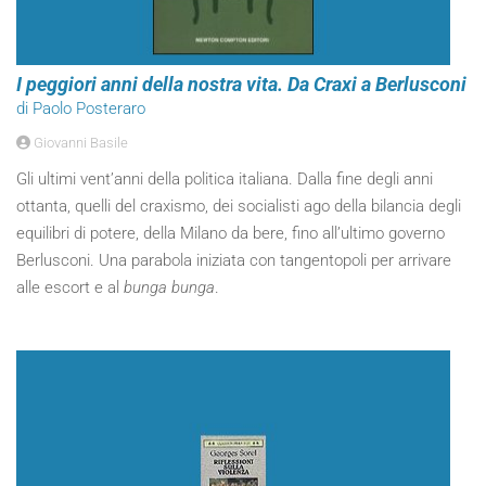
I peggiori anni della nostra vita. Da Craxi a Berlusconi
di Paolo Posteraro
Giovanni Basile
Gli ultimi vent’anni della politica italiana. Dalla fine degli anni
ottanta, quelli del craxismo, dei socialisti ago della bilancia degli
equilibri di potere, della Milano da bere, fino all’ultimo governo
Berlusconi. Una parabola iniziata con tangentopoli per arrivare
alle escort e al
bunga bunga
.