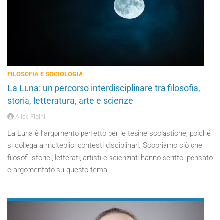
FILOSOFIA E SOCIOLOGIA
La Luna: un percorso interdisciplinare tra filosofia,
storia, letteratura, arte e scienze
Alice Figini
La Luna è l’argomento perfetto per le tesine scolastiche, poiché
si collega a molteplici contesti disciplinari. Scopriamo ciò che
filosofi, storici, letterati, artisti e scienziati hanno scritto, pensato
e argomentato su questo tema.