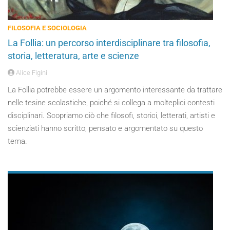
FILOSOFIA E SOCIOLOGIA
La Follia: un percorso interdisciplinare tra filosofia,
storia, letteratura, arte e scienze
Alice Figini
La Follia potrebbe essere un argomento interessante da trattare
nelle tesine scolastiche, poiché si collega a molteplici contesti
disciplinari. Scopriamo ciò che filosofi, storici, letterati, artisti e
scienziati hanno scritto, pensato e argomentato su questo
tema.