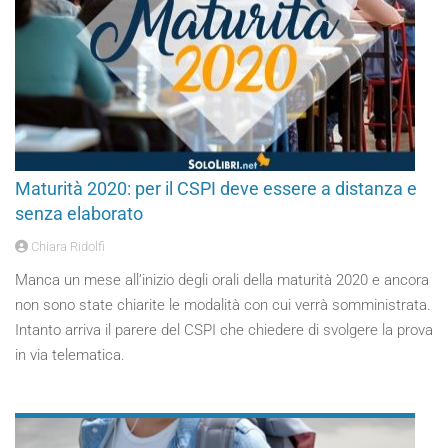
Maturità 2020: per il CSPI deve essere a distanza e
senza elaborato
Chiara Ridolfi
Manca un mese all’inizio degli orali della maturità 2020 e ancora
non sono state chiarite le modalità con cui verrà somministrata.
Intanto arriva il parere del CSPI che chiedere di svolgere la prova
in via telematica.