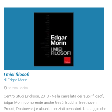
I miei filosofi
di Edgar Morin
Serena Gobbo
Centro Studi Erickson, 2013 - Nella carrellata dei "suoi" filosofi,
Edgar Morin comprende anche Gesù, Buddha, Beethoven,
Proust, Dostoevskij e alcuni scienziati pensatori. Un saggio che