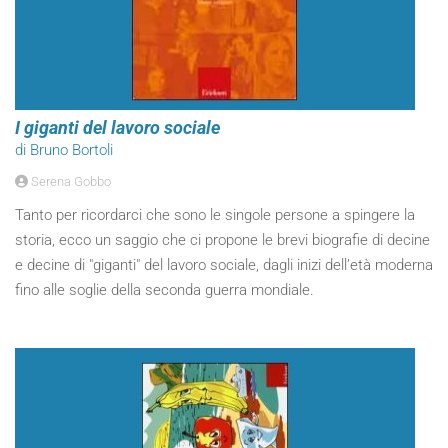
I giganti del lavoro sociale
di Bruno Bortoli
Serena Gobbo
Tanto per ricordarci che sono le singole persone a spingere la
storia, ecco un saggio che ci propone le brevi biografie di decine
e decine di "giganti" del lavoro sociale, dagli inizi dell’età moderna
fino alle soglie della seconda guerra mondiale.