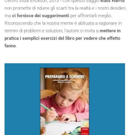
Centro Studi Erickson, 2013 - Con questo saggio
Russ Harris
non promette di ridurre gli scarti tra la realtà e i nostri desideri,
ma
ci fornisce dei suggerimenti
per affrontarli meglio.
Riconoscendo che la nostra mente è abituata a ragionare in
termini di problemi e soluzioni, l’autore ci invita a
mettere in
pratica i semplici esercizi del libro per vedere che effetto
fanno
.