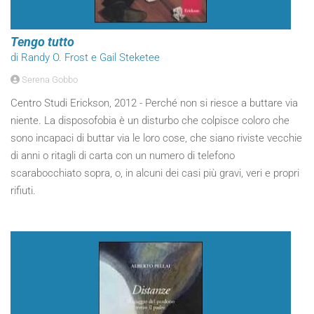
Tengo tutto
di Randy O. Frost e Gail Steketee
Serena Gobbo
Centro Studi Erickson, 2012 - Perché non si riesce a buttare via
niente. La disposofobia è un disturbo che colpisce coloro che
sono incapaci di buttar via le loro cose, che siano riviste vecchie
di anni o ritagli di carta con un numero di telefono
scarabocchiato sopra, o, in alcuni dei casi più gravi, veri e propri
rifiuti.