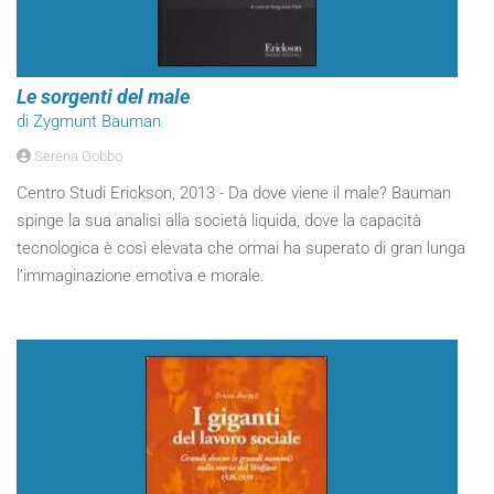
Le sorgenti del male
di Zygmunt Bauman
Serena Gobbo
Centro Studi Erickson, 2013 - Da dove viene il male? Bauman
spinge la sua analisi alla società liquida, dove la capacità
tecnologica è così elevata che ormai ha superato di gran lunga
l’immaginazione emotiva e morale.