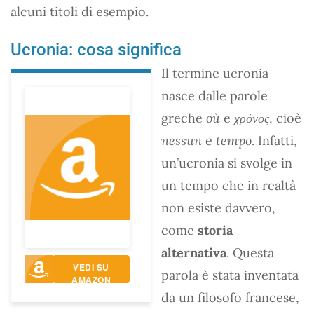
alcuni titoli di esempio.
Ucronia: cosa significa
Il termine ucronia
nasce dalle parole
greche
où
e
χρόνος
, cioè
nessun
e
tempo
. Infatti,
un’ucronia si svolge in
un tempo che in realtà
non esiste davvero,
come
storia
alternativa
. Questa
VEDI SU
parola è stata inventata
AMAZON
da un filosofo francese,