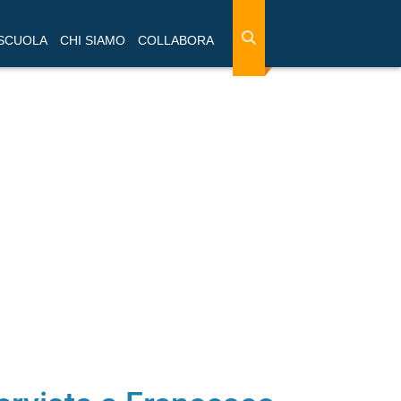
 SCUOLA
CHI SIAMO
COLLABORA