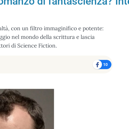
omanzo di fantascienza? Int
altà, con un filtro immaginifico e potente:
ggio nel mondo della scrittura e lascia
ttori di Science Fiction.
10