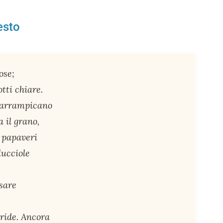
esto
ose;
otti chiare.
i arrampicano
a il grano,
i papaveri
lucciole
sare
rride. Ancora