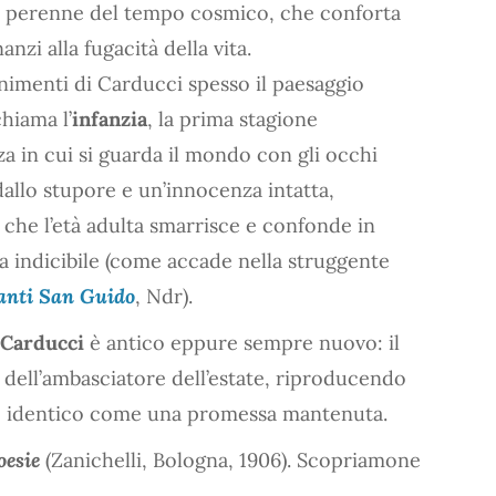
 perenne del tempo cosmico, che conforta
nzi alla fugacità della vita.
imenti di Carducci spesso il paesaggio
chiama l’
infanzia
, la prima stagione
nza in cui si guarda il mondo con gli occhi
dallo stupore e un’innocenza intatta,
 che l’età adulta smarrisce e confonde in
 indicibile (come accade nella struggente
anti San Guido
, Ndr).
 Carducci
è antico eppure sempre nuovo: il
a dell’ambasciatore dell’estate, riproducendo
te identico come una promessa mantenuta.
oesie
(Zanichelli, Bologna, 1906). Scopriamone