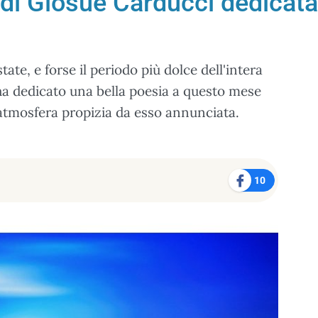
 di Giosuè Carducci dedicata
state, e forse il periodo più dolce dell'intera
ha dedicato una bella poesia a questo mese
'atmosfera propizia da esso annunciata.
10