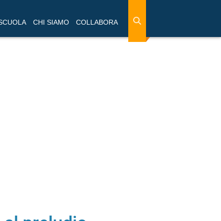
 SCUOLA
CHI SIAMO
COLLABORA