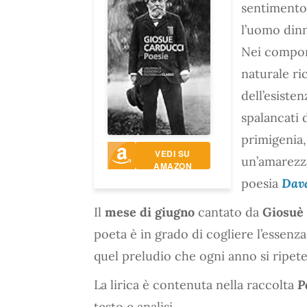
sentimento
l’uomo dinna
Nei compon
naturale ri
dell’esiste
spalancati 
primigenia,
VEDI SU
un’amarezza
AMAZON
poesia
Dav
Il
mese di giugno
cantato da
Giosuè
poeta è in grado di cogliere l’essenz
quel preludio che ogni anno si ripe
La lirica è contenuta nella raccolta
P
testo e analisi.