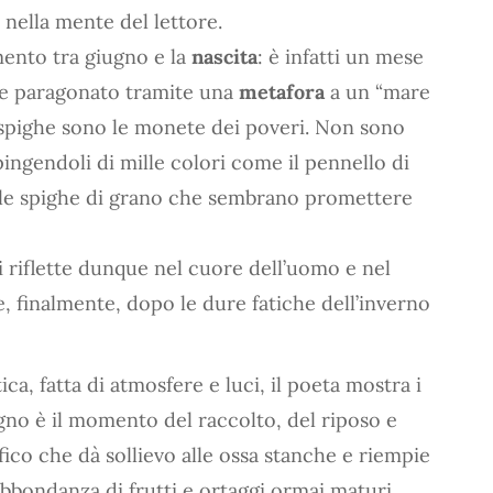
ella mente del lettore.
mento tra giugno e la
nascita
: è infatti un mese
ene paragonato tramite una
metafora
a un “mare
le spighe sono le monete dei poveri. Non sono
ipingendoli di mille colori come il pennello di
 le spighe di grano che sembrano promettere
 riflette dunque nel cuore dell’uomo e nel
, finalmente, dopo le dure fatiche dell’inverno
ica, fatta di atmosfere e luci, il poeta mostra i
gno è il momento del raccolto, del riposo e
fico che dà sollievo alle ossa stanche e riempie
bbondanza di frutti e ortaggi ormai maturi.