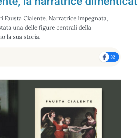
ente, la narratrice dimentic
ri Fausta Cialente. Narratrice impegnata,
stata una delle figure centrali della
o la sua storia.
32