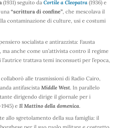
a
(1931) seguito da
Cortile a Cleopatra
(1936) e
a una
“scrittura di confine”
, che mescolava il
lla contaminazione di culture, usi e costumi
pensiero socialista e antirazzista: Fausta
e, ma anche come un’attivista contro il regime
i l’autrice trattava temi inconsueti per l’epoca,
ollaborò alle trasmissioni di Radio Cairo,
nda antifascista
Middle West
. In parallelo
tante dirigendo dirige il giornale per i
-1945) e
Il Mattino della domenica
.
e allo sgretolamento della sua famiglia: il
 borghese per il suo ruolo militare e costretto