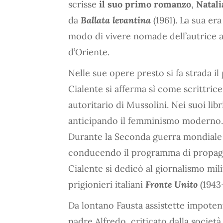
scrisse
il suo primo romanzo
,
Natali
da
Ballata levantina
(1961). La sua er
modo di vivere nomade dell’autrice a
d’Oriente.
Nelle sue opere presto si fa strada il 
Cialente si afferma sì come scrittric
autoritario di Mussolini. Nei suoi libr
anticipando il femminismo moderno.
Durante la Seconda guerra mondiale c
conducendo il programma di propaga
Cialente si dedicò al giornalismo mili
prigionieri italiani
Fronte Unito
(1943
Da lontano Fausta assistette impotent
padre Alfredo, criticato dalla società