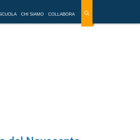
 SCUOLA
CHI SIAMO
COLLABORA