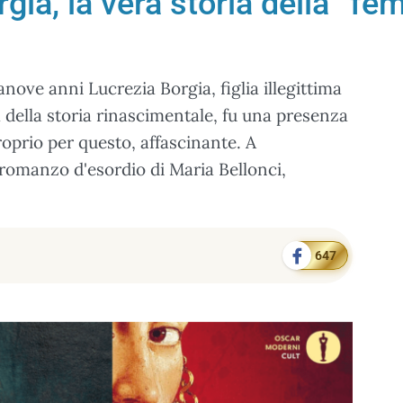
gia, la vera storia della “fe
anove anni Lucrezia Borgia, figlia illegittima
 della storia rinascimentale, fu una presenza
oprio per questo, affascinante. A
l romanzo d'esordio di Maria Bellonci,
647