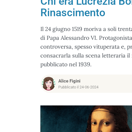
Chi era Lucrezia Bor
Rinascimento
Il 24 giugno 1519 moriva a soli trent
di Papa Alessandro VI. Protagonista
controversa, spesso vituperata e, pr
consacrarla sulla scena letteraria i
pubblicato nel 1939.
Alice Figini
Pubblicato il 24-06-2024