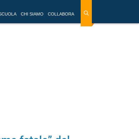
 SCUOLA
CHI SIAMO
COLLABORA