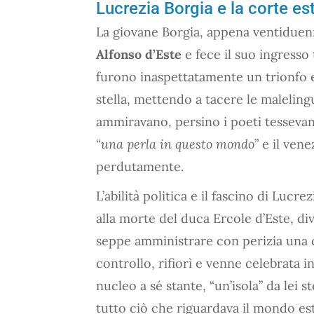
Lucrezia Borgia e la corte es
La giovane Borgia, appena ventiduenne
Alfonso d’Este
e fece il suo ingresso 
furono inaspettatamente un trionfo e
stella, mettendo a tacere le malelingu
ammiravano, persino i poeti tessevan
“
una perla in questo mondo
” e il ven
perdutamente.
L’abilità politica e il fascino di Lucr
alla morte del duca Ercole d’Este, d
seppe amministrare con perizia una c
controllo, rifiorì e venne celebrata i
nucleo a sé stante, “un’isola” da lei
tutto ciò che riguardava il mondo es