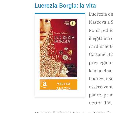
Lucrezia Borgia: la vita
Lucrezia em
Nasceva a S
Roma, ed en
illegittima
cardinale R
Cattanei. L
privilegio d
la macchia i
Lucrezia Bo
VEDI SU
essere ven
AMAZON
padre, prim
detto “Il Va