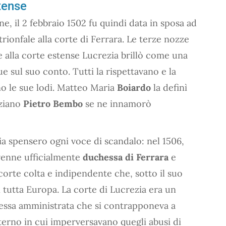
tense
, il 2 febbraio 1502 fu quindi data in sposa ad
trionfale alla corte di Ferrara. Le terze nozze
 alla corte estense Lucrezia brillò come una
e sul suo conto. Tutti la rispettavano e la
o le sue lodi. Matteo Maria
Boiardo
la definì
eziano
Pietro Bembo
se ne innamorò
ezia spensero ogni voce di scandalo: nel 1506,
ivenne ufficialmente
duchessa di Ferrara
e
orte colta e indipendente che, sotto il suo
n tutta Europa. La corte di Lucrezia era un
 stessa amministrata che si contrapponeva a
terno in cui imperversavano quegli abusi di