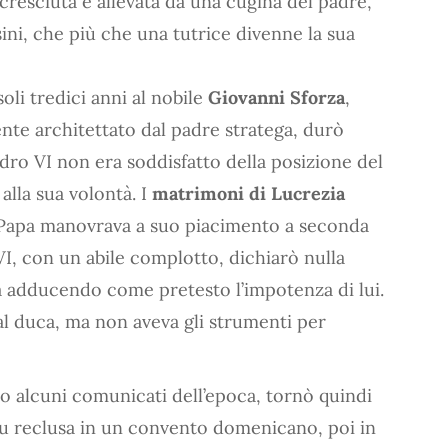
 cresciuta e allevata da una cugina del padre,
ini, che più che una tutrice divenne la sua
soli tredici anni al nobile
Giovanni Sforza
,
nte architettato dal padre stratega, durò
dro VI non era soddisfatto della posizione del
alla sua volontà. I
matrimoni di Lucrezia
l Papa manovrava a suo piacimento a seconda
VI, con un abile complotto, dichiarò nulla
rza adducendo come pretesto l’impotenza di lui.
al duca, ma non aveva gli strumenti per
ano alcuni comunicati dell’epoca, tornò quindi
 fu reclusa in un convento domenicano, poi in