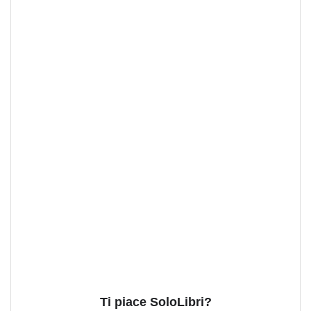
Ti piace SoloLibri?