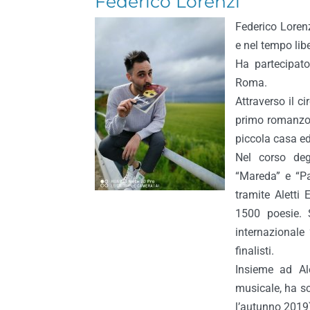
Federico Lorenzi
Federico Lorenz
e nel tempo libe
Ha partecipato
Roma.
Attraverso il c
primo romanzo,
piccola casa ed
Nel corso deg
“Mareda” e “P
tramite Aletti 
1500 poesie. S
internazionale 
finalisti.
Insieme ad Al
musicale, ha scr
l’autunno 2019