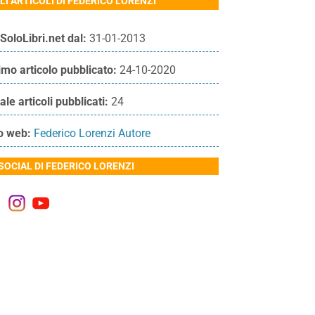
LI ARTICOLI DI FEDERICO LORENZI
SoloLibri.net dal:
31-01-2013
imo articolo pubblicato:
24-10-2020
ale articoli pubblicati:
24
o web:
Federico Lorenzi Autore
 SOCIAL DI FEDERICO LORENZI