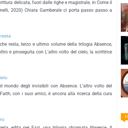
ittura delicata, fuori dalle righe e magistrale, in Come il
rinelli, 2020) Chiara Gamberale ci porta passo passo a
resta
e resta, terzo e ultimo volume della trilogia Absence,
ttro e proseguita con L’altro volto del cielo, la scrittrice
ielo
el mondo degli invisibili con Absence. L’altro volto del
Faith, con i suoi amici, è ancora alla ricerca della cura
I
tro
reria, edita per Fazi, una trilogia chiamata Absence. Il