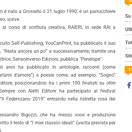
G
i è nato a Grosseto il 21 luglio 1990, è un parrucchiere
Su 
ro, scrive.
 al corso di scrittura creativa, RAIERI, in sede RAI a
Ult
Tot
ircuito Self-Publishing, YouCanPrint, ha pubblicato il suo
 "Resta ancora un po’" e successivamente, tramite una
Sit
itrice, SensoInverso Edizioni, pubblica "Penelope".
li anni ha pubblicato in antologie, racconti (come
I
arlami d’amore”) e poesie come, ad esempio, “Sogno”
Editore, posizionandosi tra i primi 100 finalisti su oltre
empre con Aletti Editore ha partecipato al festival
“Il Federiciano 2019” entrando nella ristretta rosa dei
essandro Bigozzi, che ha messo voce e produzione
itto il testo di “I miei classici ideali” (uscita prevista per
).