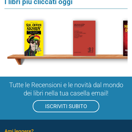
I libri più cliccati oggi
Tutte le Recensioni e le novità dal mondo
dei libri nella tua casella email!
ISCRIVITI SUBITO
Ami leggere?