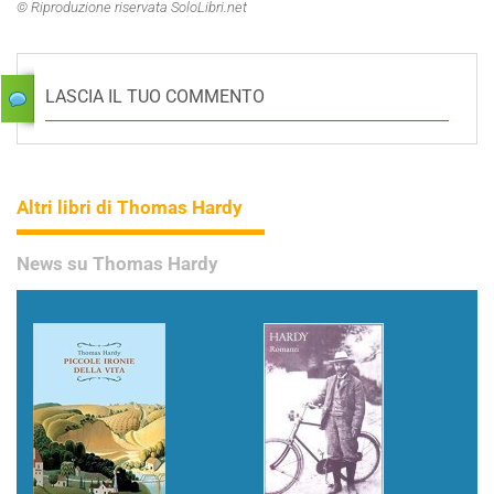
© Riproduzione riservata SoloLibri.net
LASCIA IL TUO COMMENTO
Altri libri di Thomas Hardy
News su Thomas Hardy