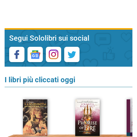
Segui Sololibri sui social
I libri più cliccati oggi