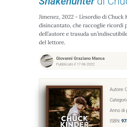
Snakehunter
di Chu
Jimenez, 2022 - L’esordio di Chuck 
disincantato, che raccoglie ricordi 
dell’autore e trasuda un’indiscutibi
del lettore.
Giovanni Graziano Manca
Pubblicato il 17-06-2022
Autore: 
Categori
Anno di 
ISBN:
97