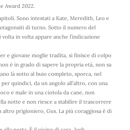
udie Award 2022.
pitoli. Sono intestati a Kate, Meredith, Leo e
otagonsiti di turno. Sotto il numero del
di volta in volta appare anche l’indicazione
r e giovane moglie tradita, si finisce di colpo
on è in grado di sapere la propria età, non sa
no là sotto al buio completo, sporca, nel
 per quindici, da un angolo all’altro, con una
oco e male in una ciotola da cane, non
lla notte e non riesce a stabilire il trascorrere
 altro prigioniero, Gus. La più coraggiosa è di
alla porta. È il vicino di casa, Josh,