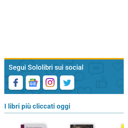
Segui Sololibri sui social
I libri più cliccati oggi