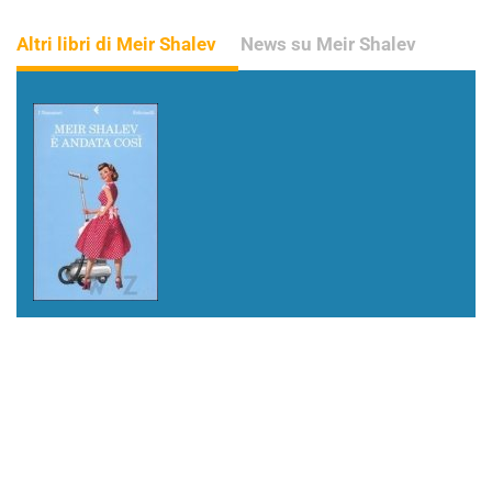
Altri libri di Meir Shalev
News su Meir Shalev