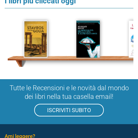
I libri più cliccati oggi
Tutte le Recensioni e le novità dal mondo
dei libri nella tua casella email!
ISCRIVITI SUBITO
Ami leggere?