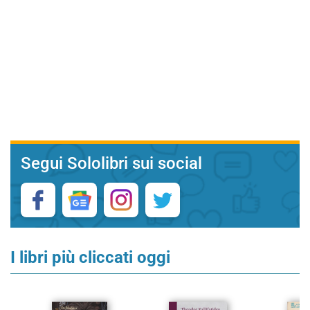
Segui Sololibri sui social
I libri più cliccati oggi