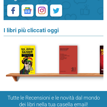
I libri più cliccati oggi
Tutte le Recensioni e le novità dal mondo
dei libri nella tua casella email!