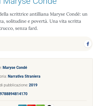
i Maryse Condé
ella scrittrice antilliana Maryse Condé: un
a, solitudine e povertà. Una vita scritta
trucco, senza fard.
e:
Maryse Condé
oria:
Narrativa Straniera
di pubblicazione:
2019
9788894814170