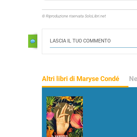
© Riproduzione riservata SoloLibri.net
LASCIA IL TUO COMMENTO
Altri libri di Maryse Condé
Ne