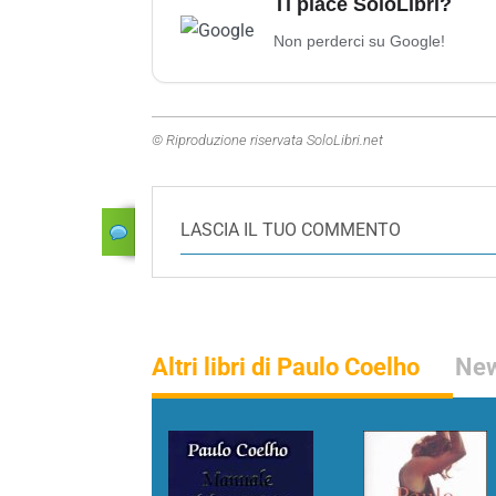
Ti piace SoloLibri?
Non perderci su Google!
© Riproduzione riservata SoloLibri.net
LASCIA IL TUO COMMENTO
Altri libri di Paulo Coelho
New