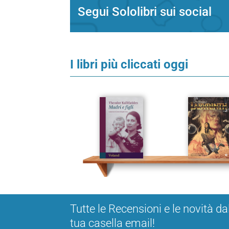
Segui Sololibri sui social
I libri più cliccati oggi
Tutte le Recensioni e le novità da
tua casella email!