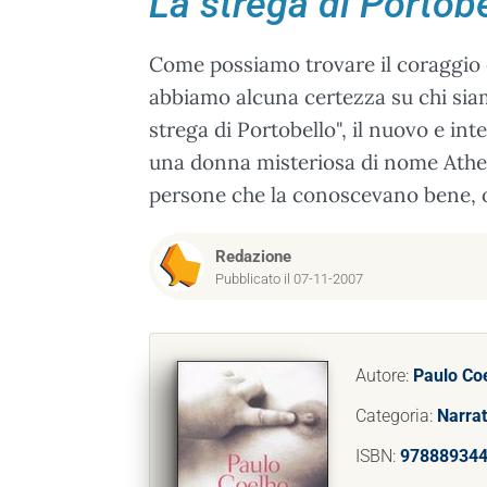
La strega di Portob
Come possiamo trovare il coraggio d
abbiamo alcuna certezza su chi si
strega di Portobello", il nuovo e int
una donna misteriosa di nome Athen
persone che la conoscevano bene, o
Redazione
Pubblicato il 07-11-2007
Autore:
Paulo Co
Categoria:
Narrat
ISBN:
97888934