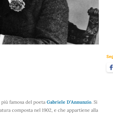
Seg
a più famosa del poeta
Gabriele D’Annunzio
. Si
 natura composta nel 1902, e che appartiene alla