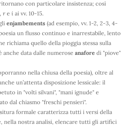
itornano con particolare insistenza; così
,
r
e
i
ai vv. 10-15.
gli
enjambements
(ad esempio, vv. 1-2, 2-3, 4-
 poesia un flusso continuo e inarrestabile, lento
 che richiama quello della pioggia stessa sulla
e è anche data dalle numerose
anafore
di "piove"
roporranno nella chiusa della poesia), oltre al
che un’attenta disposizione lessicale: il
tuto in "volti silvani", "mani ignude" e
ato dal chiasmo "freschi pensieri".
tura formale caratterizza tutti i versi della
nella nostra analisi, elencare tutti gli artifici