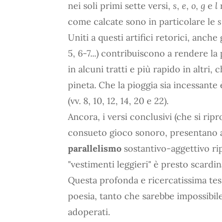
nei soli primi sette versi,
s
,
e
,
o
,
g
e
l
r
come calcate sono in particolare le
s
Uniti a questi artifici retorici, anche 
5, 6-7...) contribuiscono a rendere la
in alcuni tratti e più rapido in altri,
pineta. Che la pioggia sia incessant
(vv. 8, 10, 12, 14, 20 e 22).
Ancora, i versi conclusivi (che si rip
consueto gioco sonoro, presentano an
parallelismo
sostantivo-aggettivo ripe
"vestimenti leggieri" è presto scardin
Questa profonda e ricercatissima tessi
poesia, tanto che sarebbe impossibile, 
adoperati.