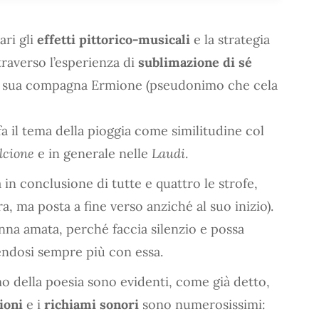
ari gli
effetti pittorico-musicali
e la strategia
traverso l’esperienza di
sublimazione di sé
la sua compagna Ermione (pseudonimo che cela
fa il tema della pioggia come similitudine col
lcione
e in generale nelle
Laudi
.
 in conclusione di tutte e quattro le strofe,
ra, ma posta a fine verso anziché al suo inizio).
nna amata, perché faccia silenzio e possa
dendosi sempre più con essa.
mo della poesia sono evidenti, come già detto,
zioni
e i
richiami sonori
sono numerosissimi: