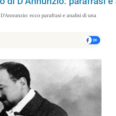
o di D’Annunzio: parafrasi e 
 D'Annunzio: ecco parafrasi e analisi di una
39