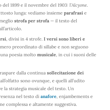
o del 1899 e il novembre del 1903: l’
Alcyone
.
uttosto lunga: vediamo insieme
parafrasi
e
 meglio
strofa per strofa
— il testo del
l’articolo.
rsi
, divisi in 4 strofe.
I versi sono liberi e
mero preordinato di sillabe e non seguono
i una poesia molto
musicale
, in cui i suoni delle
 traspare dalla continua
sollecitazione dei
o, all’olfatto sono ovunque, e quelli all’udito
la strategia musicale del testo. Un
presenza nel testo di
anafore
, enjambements e
e complessa e altamente suggestiva.