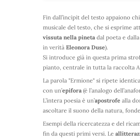
Fin dall’incipit del testo appaiono chi
musicale del testo, che si esprime at
vissuta nella pineta
dal poeta e dal
in verità
Eleonora Duse
).
Si introduce già in questa prima stro
pianto, centrale in tutta la raccolta
A
La parola "Ermione" si ripete identica
con un’
epifora
(è l’analogo dell’anafo
L’intera poesia è un’
apostrofe
alla do
ascoltare il suono della natura, fon
Esempi della ricercatezza e del rica
fin da questi primi versi. Le
allittera