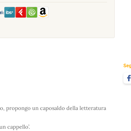
zi:
Seg
ismo, propongo un caposaldo della letteratura
n cappello’.