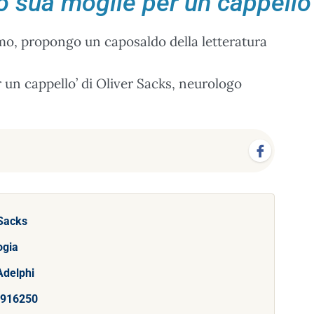
 sua moglie per un cappello
tismo, propongo un caposaldo della letteratura
un cappello’ di Oliver Sacks, neurologo
 Sacks
ogia
Adelphi
916250