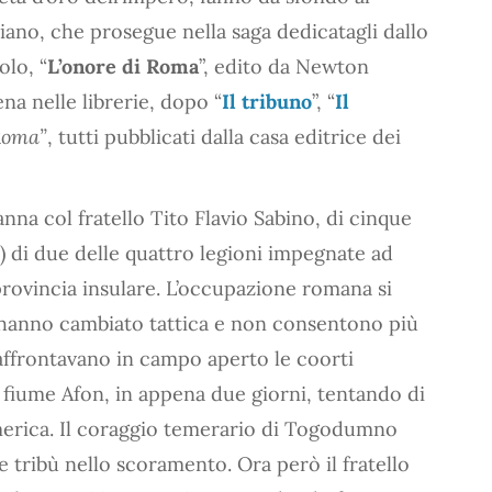
siano, che prosegue nella saga dedicatagli dallo
tolo, “
L’onore di Roma
”, edito da Newton
na nelle librerie, dopo “
Il tribuno
”, “
Il
 Roma”
, tutti pubblicati dalla casa editrice dei
nna col fratello Tito Flavio Sabino, di cinque
i) di due delle quattro legioni impegnate ad
rovincia insulare. L’occupazione romana si
li hanno cambiato tattica e non consentono più
e affrontavano in campo aperto le coorti
 fiume Afon, in appena due giorni, tentando di
umerica. Il coraggio temerario di Togodumno
e tribù nello scoramento. Ora però il fratello