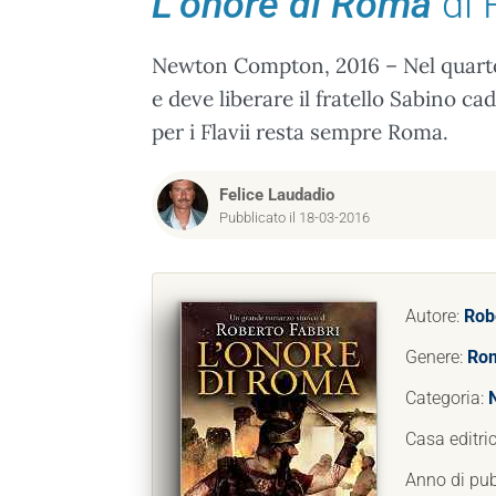
L’onore di Roma
di 
Newton Compton, 2016 – Nel quarto t
e deve liberare il fratello Sabino 
per i Flavii resta sempre Roma.
Felice Laudadio
Pubblicato il 18-03-2016
Autore:
Rob
Genere:
Rom
Categoria:
N
Casa editri
Anno di pub