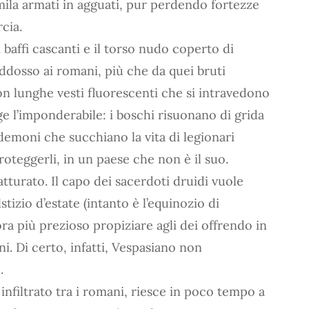
ila armati in agguati, pur perdendo fortezze
rcia.
i baffi cascanti e il torso nudo coperto di
addosso ai romani, più che da quei bruti
con lunghe vesti fluorescenti che si intravedono
unge l’imponderabile: i boschi risuonano di grida
moni che succhiano la vita di legionari
proteggerli, in un paese che non è il suo.
atturato. Il capo dei sacerdoti druidi vuole
tizio d’estate (intanto è l’equinozio di
ra più prezioso propiziare agli dei offrendo in
 Di certo, infatti, Vespasiano non
.
infiltrato tra i romani, riesce in poco tempo a