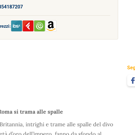
854187207
rezzi:
Seg
Roma si trama alle spalle
itannia, intrighi e trame alle spalle del divo
età d’oro dell’impero, fanno da sfondo al