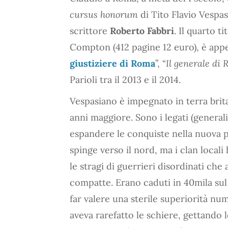
cursus honorum
di Tito Flavio Vespa
scrittore
Roberto Fabbri
. Il quarto ti
Compton (412 pagine 12 euro), è appe
giustiziere di Roma
”, “
Il generale di
Parioli tra il 2013 e il 2014.
Vespasiano è impegnato in terra brita
anni maggiore. Sono i legati (general
espandere le conquiste nella nuova p
spinge verso il nord, ma i clan loca
le stragi di guerrieri disordinati ch
compatte. Erano caduti in 40mila sul
far valere una sterile superiorità n
aveva rarefatto le schiere, gettando l