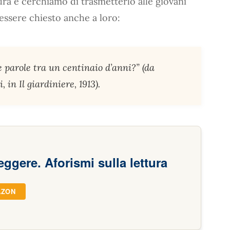
tura e cerchiamo di trasmetterlo alle giovani
essere chiesto anche a loro:
ie parole tra un centinaio d’anni?” (da
, in Il giardiniere, 1913).
leggere. Aforismi sulla lettura
AZON