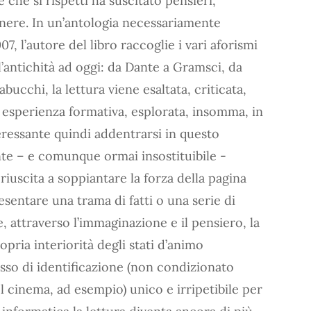
 che si rispetti ha suscitato pensieri,
genere. In un’antologia necessariamente
7, l’autore del libro raccoglie i vari aforismi
ll’antichità ad oggi: da Dante a Gramsci, da
bucchi, la lettura viene esaltata, criticata,
 esperienza formativa, esplorata, insomma, in
nteressante quindi addentrarsi in questo
nte – e comunque ormai insostituibile -
iuscita a soppiantare la forza della pagina
esentare una trama di fatti o una serie di
 attraverso l’immaginazione e il pensiero, la
opria interiorità degli stati d’animo
cesso di identificazione (non condizionato
 cinema, ad esempio) unico e irripetibile per