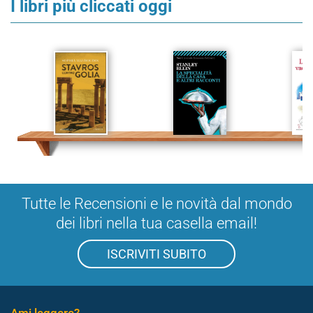
I libri più cliccati oggi
Tutte le Recensioni e le novità dal mondo
dei libri nella tua casella email!
ISCRIVITI SUBITO