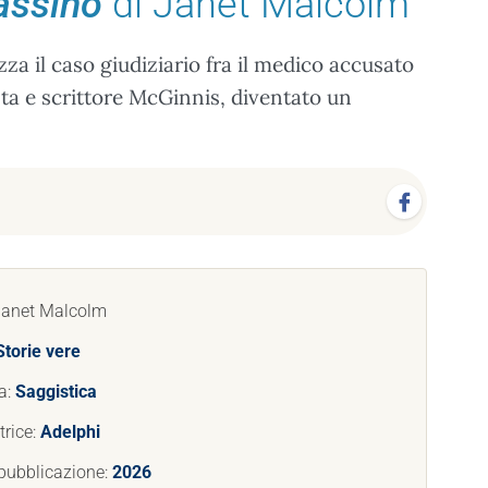
sassino
di Janet Malcolm
za il caso giudiziario fra il medico accusato
sta e scrittore McGinnis, diventato un
Janet Malcolm
Storie vere
a:
Saggistica
trice:
Adelphi
pubblicazione:
2026