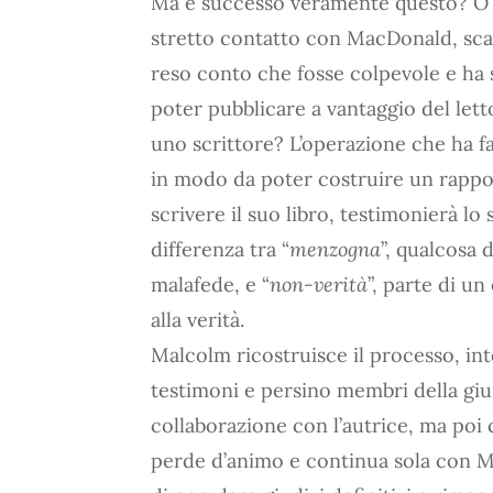
Ma è successo veramente questo? O 
stretto contatto con MacDonald, sca
reso conto che fosse colpevole e ha s
poter pubblicare a vantaggio del let
uno scrittore? L’operazione che ha f
in modo da poter costruire un rappor
scrivere il suo libro, testimonierà lo 
differenza tra “
menzogna
”, qualcosa 
malafede, e “
non-verità
”, parte di u
alla verità.
Malcolm ricostruisce il processo, int
testimoni e persino membri della giur
collaborazione con l’autrice, ma po
perde d’animo e continua sola con 