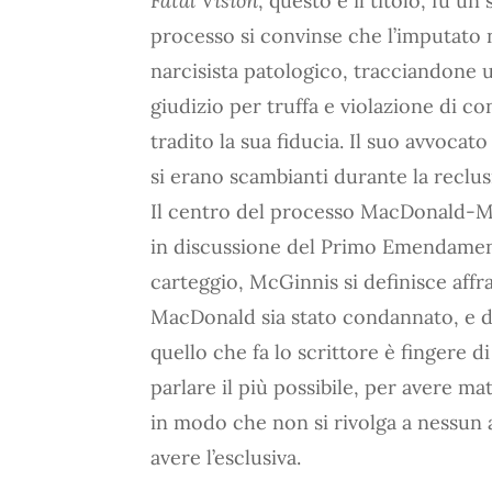
Fatal Vision
, questo è il titolo, fu u
processo si convinse che l’imputato 
narcisista patologico, tracciandone u
giudizio per truffa e violazione di con
tradito la sua fiducia. Il suo avvoca
si erano scambianti durante la recl
Il centro del processo MacDonald-McG
in discussione del Primo Emendament
carteggio, McGinnis si definisce affra
MacDonald sia stato condannato, e de
quello che fa lo scrittore è fingere d
parlare il più possibile, per avere mat
in modo che non si rivolga a nessun al
avere l’esclusiva.