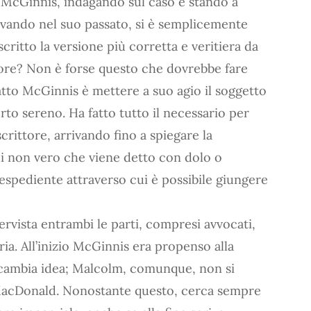
McGinnis, indagando sul caso e stando a
vando nel suo passato, si è semplicemente
critto la versione più corretta e veritiera da
tore? Non è forse questo che dovrebbe fare
atto McGinnis è mettere a suo agio il soggetto
to sereno. Ha fatto tutto il necessario per
scrittore, arrivando fino a spiegare la
di non vero che viene detto con dolo o
n espediente attraverso cui è possibile giungere
ervista entrambi le parti, compresi avvocati,
ia. All’inizio McGinnis era propenso alla
i cambia idea; Malcolm, comunque, non si
MacDonald. Nonostante questo, cerca sempre