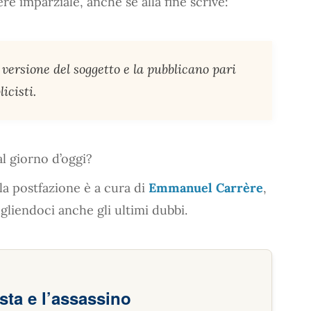
ere imparziale, anche se alla fine scrive:
a versione del soggetto e la pubblicano pari
icisti.
l giorno d’oggi?
la postfazione è a cura di
Emmanuel Carrère
,
gliendoci anche gli ultimi dubbi.
ista e l’assassino