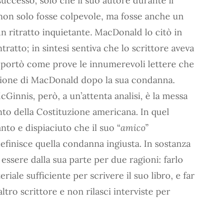
n successo, solo che il suo autore durante il
non solo fosse colpevole, ma fosse anche un
n ritratto inquietante. MacDonald lo citò in
tratto; in sintesi sentiva che lo scrittore aveva
to portò come prove le innumerevoli lettere che
usione di MacDonald dopo la sua condanna.
innis, però, a un’attenta analisi, è la messa
o della Costituzione americana. In quel
nto e dispiaciuto che il suo “
amico
”
finisce quella condanna ingiusta. In sostanza
i essere dalla sua parte per due ragioni: farlo
eriale sufficiente per scrivere il suo libro, e far
tro scrittore e non rilasci interviste per