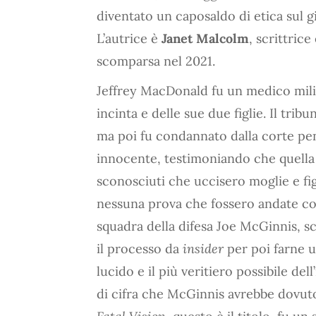
diventato un caposaldo di etica sul g
L’autrice è
Janet Malcolm
, scrittrice
scomparsa nel 2021.
Jeffrey MacDonald fu un medico milit
incinta e delle sue due figlie. Il trib
ma poi fu condannato dalla corte pen
innocente, testimoniando che quella 
sconosciuti che uccisero moglie e figl
nessuna prova che fossero andate cos
squadra della difesa Joe McGinnis, sc
il processo da
insider
per poi farne u
lucido e il più veritiero possibile d
di cifra che McGinnis avrebbe dovuto 